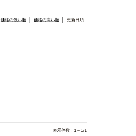
価格の低い順
価格の高い順
更新日順
表示件数：1～1/1